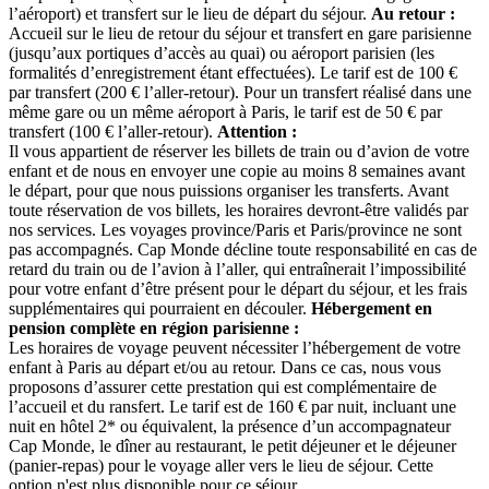
l’aéroport) et transfert sur le lieu de départ du séjour.
Au retour :
Accueil sur le lieu de retour du séjour et transfert en gare parisienne
(jusqu’aux portiques d’accès au quai) ou aéroport parisien (les
formalités d’enregistrement étant effectuées).
Le tarif est de
100 €
par transfert (200 € l’aller-retour). Pour un transfert réalisé dans une
même gare ou un même aéroport à Paris, le tarif est de
50 €
par
transfert (100 € l’aller-retour).
Attention :
Il vous appartient de réserver les billets de train ou d’avion de votre
enfant et de nous en envoyer une copie au moins 8 semaines avant
le départ, pour que nous puissions organiser les transferts. Avant
toute réservation de vos billets, les horaires devront-être validés par
nos services.
Les voyages province/Paris et Paris/province ne sont
pas accompagnés. Cap Monde décline toute responsabilité en cas de
retard du train ou de l’avion à l’aller, qui entraînerait l’impossibilité
pour votre enfant d’être présent pour le départ du séjour, et les frais
supplémentaires qui pourraient en découler.
Hébergement en
pension complète en région parisienne :
Les horaires de voyage peuvent nécessiter l’hébergement de votre
enfant à Paris au départ et/ou au retour. Dans ce cas, nous vous
proposons d’assurer cette prestation qui est complémentaire de
l’accueil et du ransfert.
Le tarif est de
160 €
par nuit, incluant une
nuit en hôtel 2* ou équivalent, la présence d’un accompagnateur
Cap Monde, le dîner au restaurant, le petit déjeuner et le déjeuner
(panier-repas) pour le voyage aller vers le lieu de séjour.
Cette
option n'est plus disponible pour ce séjour