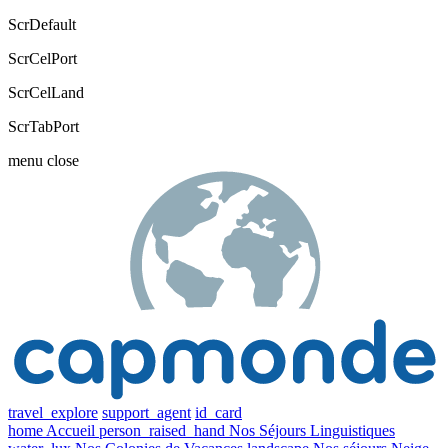
ScrDefault
ScrCelPort
ScrCelLand
ScrTabPort
menu
close
travel_explore
support_agent
id_card
home
Accueil
person_raised_hand
Nos Séjours Linguistiques