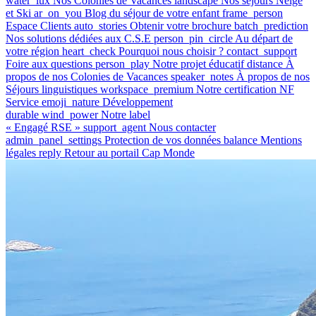
water_lux
Nos Colonies de Vacances
landscape
Nos séjours Neige
et Ski
ar_on_you
Blog du séjour de votre enfant
frame_person
Espace Clients
auto_stories
Obtenir votre brochure
batch_prediction
Nos solutions dédiées aux C.S.E
person_pin_circle
Au départ de
votre région
heart_check
Pourquoi nous choisir ?
contact_support
Foire aux questions
person_play
Notre projet éducatif
distance
À
propos de nos Colonies de Vacances
speaker_notes
À propos de nos
Séjours linguistiques
workspace_premium
Notre certification NF
Service
emoji_nature
Développement
durable
wind_power
Notre label
« Engagé RSE »
support_agent
Nous contacter
admin_panel_settings
Protection de vos données
balance
Mentions
légales
reply
Retour au portail Cap Monde