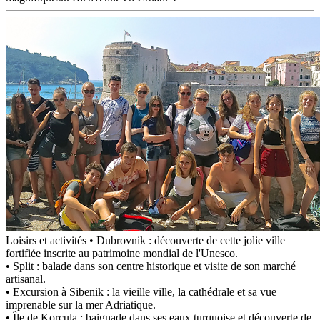
Loisirs et activités
• Dubrovnik : découverte de cette jolie ville
fortifiée inscrite au patrimoine mondial de l'Unesco.
• Split : balade dans son centre historique et visite de son marché
artisanal.
• Excursion à Sibenik : la vieille ville, la cathédrale et sa vue
imprenable sur la mer Adriatique.
• Île de Korcula : baignade dans ses eaux turquoise et découverte de