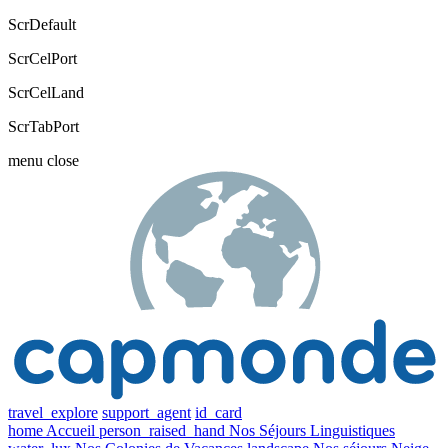
ScrDefault
ScrCelPort
ScrCelLand
ScrTabPort
menu
close
travel_explore
support_agent
id_card
home
Accueil
person_raised_hand
Nos Séjours Linguistiques