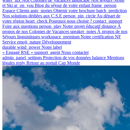
water_lux
Nos Colonies de Vacances
landscape
Nos séjours Neige
et Ski
ar_on_you
Blog du séjour de votre enfant
frame_person
Espace Clients
auto_stories
Obtenir votre brochure
batch_prediction
Nos solutions dédiées aux C.S.E
person_pin_circle
Au départ de
votre région
heart_check
Pourquoi nous choisir ?
contact_support
Foire aux questions
person_play
Notre projet éducatif
distance
À
propos de nos Colonies de Vacances
speaker_notes
À propos de nos
Séjours linguistiques
workspace_premium
Notre certification NF
Service
emoji_nature
Développement
durable
wind_power
Notre label
« Engagé RSE »
support_agent
Nous contacter
admin_panel_settings
Protection de vos données
balance
Mentions
légales
reply
Retour au portail Cap Monde