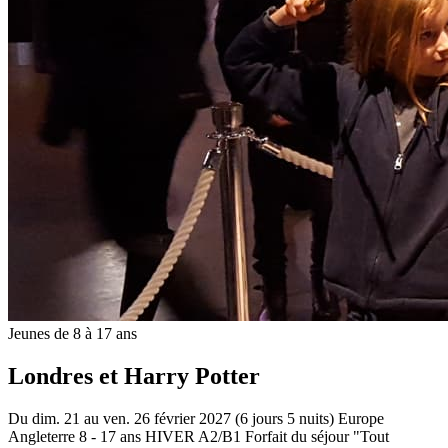
Jeunes de 8 à 17 ans
Londres et Harry Potter
Du dim. 21 au ven. 26 février 2027 (6 jours 5 nuits)
Europe
Angleterre
8 - 17 ans
HIVER A2/B1
Forfait du séjour "Tout