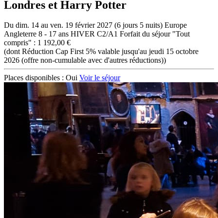
Londres et Harry Potter
Du dim. 14 au ven. 19 février 2027 (6 jours 5 nuits)
Europe
Angleterre
8 - 17 ans
HIVER C2/A1
Forfait du séjour "Tout
compris" : 1 192,00 €
(dont Réduction Cap First 5% valable jusqu'au jeudi 15 octobre
2026 (offre non-cumulable avec d'autres réductions))
Places disponibles :
Oui
Voir le séjour