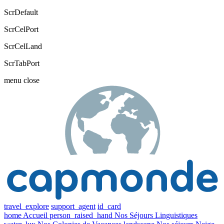
ScrDefault
ScrCelPort
ScrCelLand
ScrTabPort
menu
close
travel_explore
support_agent
id_card
home
Accueil
person_raised_hand
Nos Séjours Linguistiques