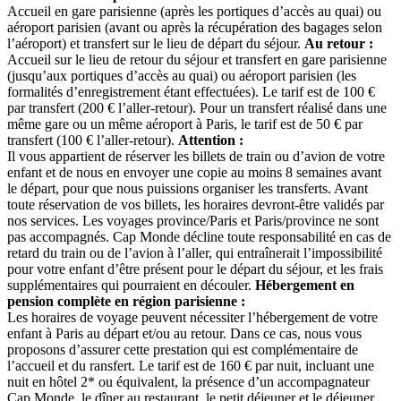
Accueil en gare parisienne (après les portiques d’accès au quai) ou
aéroport parisien (avant ou après la récupération des bagages selon
l’aéroport) et transfert sur le lieu de départ du séjour.
Au retour :
Accueil sur le lieu de retour du séjour et transfert en gare parisienne
(jusqu’aux portiques d’accès au quai) ou aéroport parisien (les
formalités d’enregistrement étant effectuées).
Le tarif est de
100 €
par transfert (200 € l’aller-retour). Pour un transfert réalisé dans une
même gare ou un même aéroport à Paris, le tarif est de
50 €
par
transfert (100 € l’aller-retour).
Attention :
Il vous appartient de réserver les billets de train ou d’avion de votre
enfant et de nous en envoyer une copie au moins 8 semaines avant
le départ, pour que nous puissions organiser les transferts. Avant
toute réservation de vos billets, les horaires devront-être validés par
nos services.
Les voyages province/Paris et Paris/province ne sont
pas accompagnés. Cap Monde décline toute responsabilité en cas de
retard du train ou de l’avion à l’aller, qui entraînerait l’impossibilité
pour votre enfant d’être présent pour le départ du séjour, et les frais
supplémentaires qui pourraient en découler.
Hébergement en
pension complète en région parisienne :
Les horaires de voyage peuvent nécessiter l’hébergement de votre
enfant à Paris au départ et/ou au retour. Dans ce cas, nous vous
proposons d’assurer cette prestation qui est complémentaire de
l’accueil et du ransfert.
Le tarif est de
160 €
par nuit, incluant une
nuit en hôtel 2* ou équivalent, la présence d’un accompagnateur
Cap Monde, le dîner au restaurant, le petit déjeuner et le déjeuner