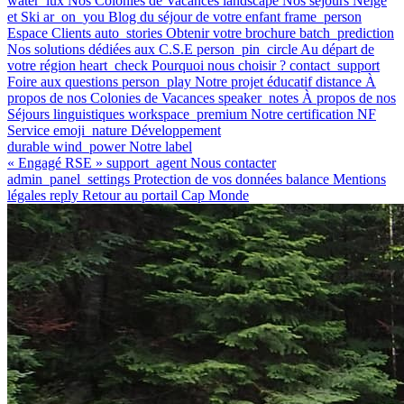
water_lux
Nos Colonies de Vacances
landscape
Nos séjours Neige
et Ski
ar_on_you
Blog du séjour de votre enfant
frame_person
Espace Clients
auto_stories
Obtenir votre brochure
batch_prediction
Nos solutions dédiées aux C.S.E
person_pin_circle
Au départ de
votre région
heart_check
Pourquoi nous choisir ?
contact_support
Foire aux questions
person_play
Notre projet éducatif
distance
À
propos de nos Colonies de Vacances
speaker_notes
À propos de nos
Séjours linguistiques
workspace_premium
Notre certification NF
Service
emoji_nature
Développement
durable
wind_power
Notre label
« Engagé RSE »
support_agent
Nous contacter
admin_panel_settings
Protection de vos données
balance
Mentions
légales
reply
Retour au portail Cap Monde