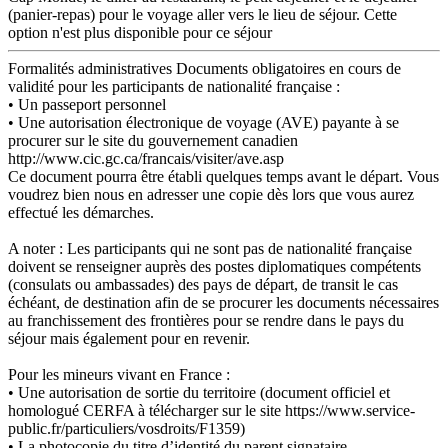
(panier-repas) pour le voyage aller vers le lieu de séjour.
Cette
option n'est plus disponible pour ce séjour
Formalités administratives
Documents obligatoires en cours de
validité pour les participants de nationalité française :
• Un passeport personnel
• Une autorisation électronique de voyage (AVE) payante à se
procurer sur le site du gouvernement canadien
http://www.cic.gc.ca/francais/visiter/ave.asp
Ce document pourra être établi quelques temps avant le départ. Vous
voudrez bien nous en adresser une copie dès lors que vous aurez
effectué les démarches.
A noter : Les participants qui ne sont pas de nationalité française
doivent se renseigner auprès des postes diplomatiques compétents
(consulats ou ambassades) des pays de départ, de transit le cas
échéant, de destination afin de se procurer les documents nécessaires
au franchissement des frontières pour se rendre dans le pays du
séjour mais également pour en revenir.
Pour les mineurs vivant en France :
• Une autorisation de sortie du territoire (document officiel et
homologué CERFA à télécharger sur le site https://www.service-
public.fr/particuliers/vosdroits/F1359)
• La photocopie du titre d’identité du parent signataire