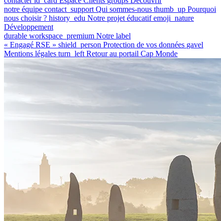
contacter
id_card
Espace Clients
groups
Découvrir
notre équipe
contact_support
Qui sommes-nous
thumb_up
Pourquoi
nous choisir ?
history_edu
Notre projet éducatif
emoji_nature
Développement
durable
workspace_premium
Notre label
« Engagé RSE »
shield_person
Protection de vos données
gavel
Mentions légales
turn_left
Retour au portail Cap Monde