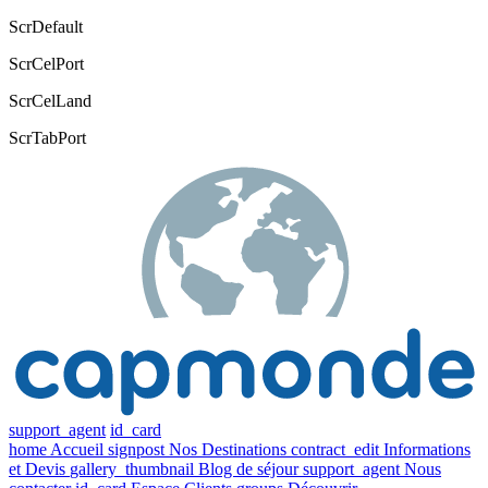
ScrDefault
ScrCelPort
ScrCelLand
ScrTabPort
support_agent
id_card
home
Accueil
signpost
Nos Destinations
contract_edit
Informations
et Devis
gallery_thumbnail
Blog de séjour
support_agent
Nous