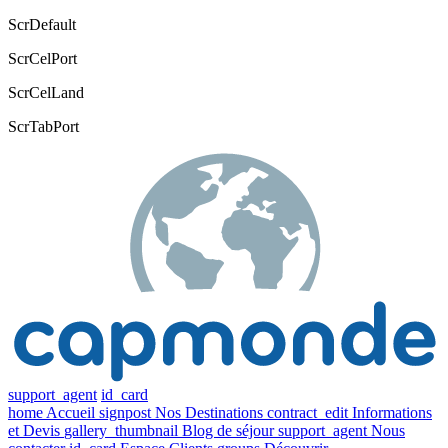
ScrDefault
ScrCelPort
ScrCelLand
ScrTabPort
support_agent
id_card
home
Accueil
signpost
Nos Destinations
contract_edit
Informations
et Devis
gallery_thumbnail
Blog de séjour
support_agent
Nous