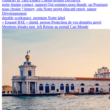
contacter
id_card
Espace Clients
groups
Découvrir
notre équipe
contact_support
Qui sommes-nous
thumb_up
Pourquoi
nous choisir ?
history_edu
Notre projet éducatif
emoji_nature
Développement
durable
workspace_premium
Notre label
« Engagé RSE »
shield_person
Protection de vos données
gavel
Mentions légales
turn_left
Retour au portail Cap Monde