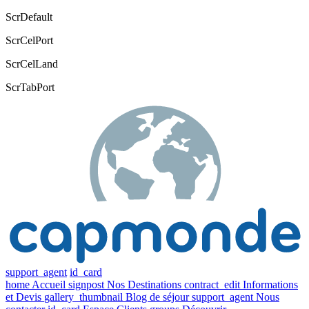
ScrDefault
ScrCelPort
ScrCelLand
ScrTabPort
support_agent
id_card
home
Accueil
signpost
Nos Destinations
contract_edit
Informations
et Devis
gallery_thumbnail
Blog de séjour
support_agent
Nous