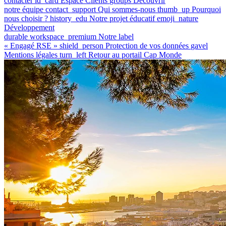
contacter
id_card
Espace Clients
groups
Découvrir
notre équipe
contact_support
Qui sommes-nous
thumb_up
Pourquoi
nous choisir ?
history_edu
Notre projet éducatif
emoji_nature
Développement
durable
workspace_premium
Notre label
« Engagé RSE »
shield_person
Protection de vos données
gavel
Mentions légales
turn_left
Retour au portail Cap Monde