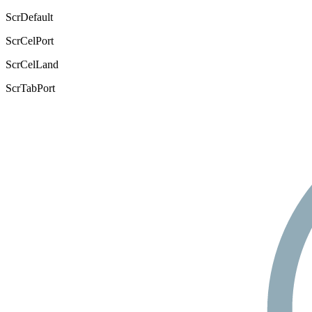
ScrDefault
ScrCelPort
ScrCelLand
ScrTabPort