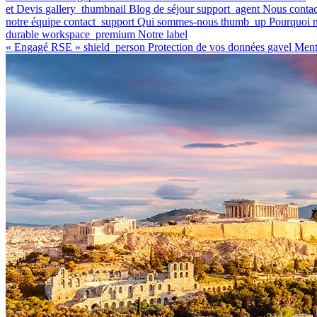
et Devis
gallery_thumbnail
Blog de séjour
support_agent
Nous contac
notre équipe
contact_support
Qui sommes-nous
thumb_up
Pourquoi n
durable
workspace_premium
Notre label
« Engagé RSE »
shield_person
Protection de vos données
gavel
Ment