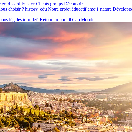
ter
id_card
Espace Clients
groups
Découvrir
ous choisir ?
history_edu
Notre projet éducatif
emoji_nature
Développ
ions légales
turn_left
Retour au portail Cap Monde