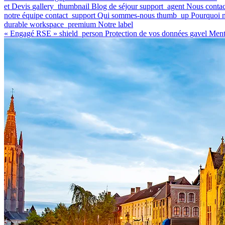
et Devis
gallery_thumbnail
Blog de séjour
support_agent
Nous contac
notre équipe
contact_support
Qui sommes-nous
thumb_up
Pourquoi n
durable
workspace_premium
Notre label
« Engagé RSE »
shield_person
Protection de vos données
gavel
Ment