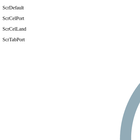
ScrDefault
ScrCelPort
ScrCelLand
ScrTabPort