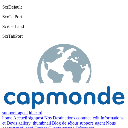
ScrDefault
ScrCelPort
ScrCelLand
ScrTabPort
support_agent
id_card
home
Accueil
signpost
Nos Destinations
contract_edit
Informations
et Devis
gallery_thumbnail
Blog de séjour
support_agent
Nous