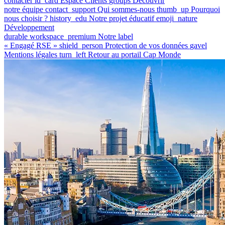
contacter
id_card
Espace Clients
groups
Découvrir
notre équipe
contact_support
Qui sommes-nous
thumb_up
Pourquoi
nous choisir ?
history_edu
Notre projet éducatif
emoji_nature
Développement
durable
workspace_premium
Notre label
« Engagé RSE »
shield_person
Protection de vos données
gavel
Mentions légales
turn_left
Retour au portail Cap Monde