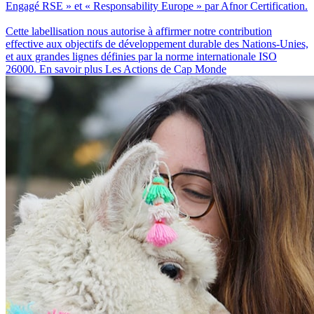
Engagé RSE » et « Responsability Europe » par Afnor Certification.
Cette labellisation nous autorise à affirmer notre contribution
effective aux objectifs de développement durable des Nations-Unies,
et aux grandes lignes définies par la norme internationale ISO
26000.
En savoir plus
Les Actions de Cap Monde