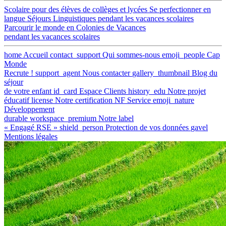
Scolaire
pour des élèves de collèges et lycées
Se perfectionner en
langue
Séjours Linguistiques
pendant les vacances scolaires
Parcourir le monde en
Colonies de Vacances
pendant les vacances scolaires
home
Accueil
contact_support
Qui sommes-nous
emoji_people
Cap
Monde
Recrute !
support_agent
Nous contacter
gallery_thumbnail
Blog du
séjour
de votre enfant
id_card
Espace Clients
history_edu
Notre projet
éducatif
license
Notre certification NF Service
emoji_nature
Développement
durable
workspace_premium
Notre label
« Engagé RSE »
shield_person
Protection de vos données
gavel
Mentions légales