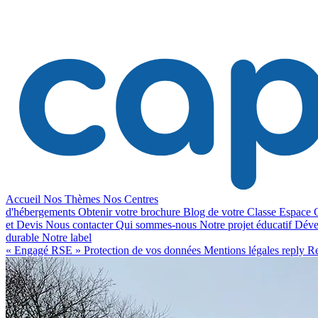
Accueil
Nos Thèmes
Nos Centres
d'hébergements
Obtenir votre brochure
Blog de votre Classe
Espace C
et Devis
Nous contacter
Qui sommes-nous
Notre projet éducatif
Déve
durable
Notre label
« Engagé RSE »
Protection de vos données
Mentions légales
reply
Re