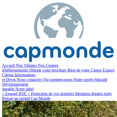
Accueil
Nos Thèmes
Nos Centres
d'hébergements
Obtenir votre brochure
Blog de votre Classe
Espace
Clients
Informations
et Devis
Nous contacter
Qui sommes-nous
Notre projet éducatif
Développement
durable
Notre label
« Engagé RSE »
Protection de vos données
Mentions légales
reply
Retour au portail Cap Monde